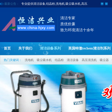
最新公告：
专业提供清洁设备,结晶粉,洗地机,吸尘吸水机,高压.
清洁专家
质优价廉
致力环境清洁十余年
首页
关于我们
清洁设备系列
英国特澈techem清洁剂系列
热门关键词：
洗地机
吸尘吸水机
结晶粉
清洁设备
高压清洗机
吸尘器