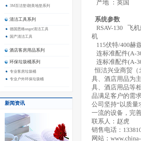
产地 ：英国
3M百洁垫\朗美地垫系列
系统参
清洁工具系列
RSAV-130 
德国恩格unger清洁工具
机
国产清洁工具
115伏特/400
酒店客房用品系列
连标准配件(A-3
连标准配件(A-3
环保垃圾桶系列
恒洁兴业商贸（
专业客房垃圾桶
具、酒店用品为
专业户外环保垃圾桶
具、酒店用品等
品满足客户的需
新闻资讯
公司坚持“以质量
一流的设备，完
联系人：赵虎
销售电话：133810
网站：
www.china-