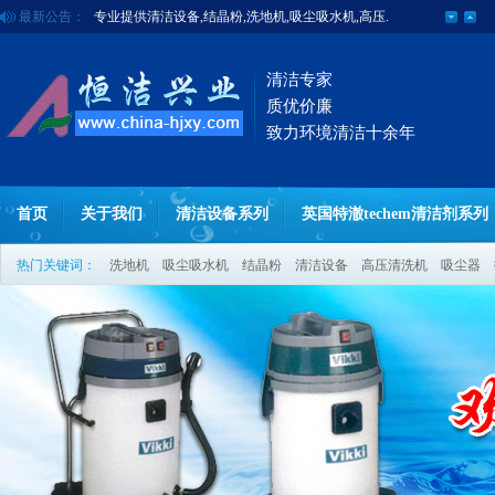
最新公告：
专业提供清洁设备,结晶粉,洗地机,吸尘吸水机,高压.
清洁专家
质优价廉
致力环境清洁十余年
首页
关于我们
清洁设备系列
英国特澈techem清洁剂系列
热门关键词：
洗地机
吸尘吸水机
结晶粉
清洁设备
高压清洗机
吸尘器