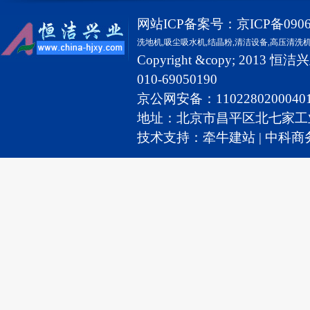
网站ICP备案号：
京ICP备0906
洗地机,
吸尘吸水机
,
结晶粉
,
清洁设备
,
高压清洗
Copyright &copy; 2
010-69050190
京公网安备：110228020004
地址：北京市昌平区北七家工业园2号 
技术支持：
牵牛建站
|
中科商