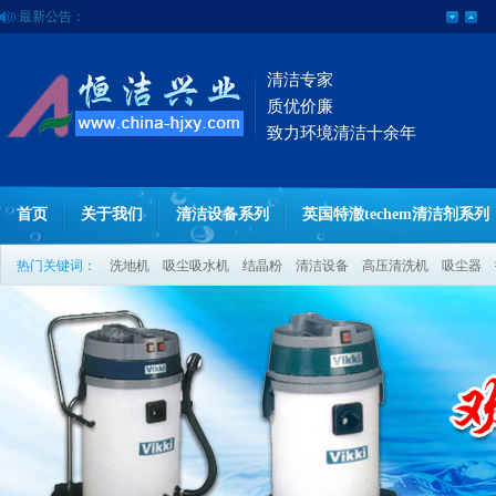
最新公告：
专业提供清洁设备,结晶粉,洗地机,吸尘吸水机,高压.
清洁专家
质优价廉
致力环境清洁十余年
首页
关于我们
清洁设备系列
英国特澈techem清洁剂系列
热门关键词：
洗地机
吸尘吸水机
结晶粉
清洁设备
高压清洗机
吸尘器