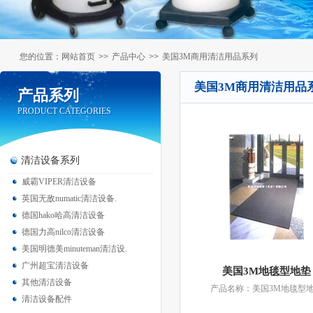
您的位置：
网站首页
>>
产品中心
>>
美国3M商用清洁用品系列
美国3M商用清洁用品
产品系列
产品系列
PRODUCT CATEGORIES
PRODUCT CATEGORIES
清洁设备系列
威霸VIPER清洁设备
英国无敌numatic清洁设备.
德国hako哈高清洁设备
德国力高nilco清洁设备
美国明德美minuteman清洁设.
广州超宝清洁设备
美国3M地毯型地垫
其他清洁设备
产品名称：美国3M地毯型
清洁设备配件