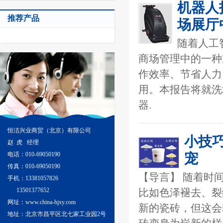
机器人
推荐产品
场展厅
随着人工
商场管理中的一种
作效率、节省人力
用。本报告将就洗
器.
恒洁兴业商贸（北京）有限公司
小技
赵 虎 经理
电话：010-69050190
宠
传真：010-69050190
【导言】 随着时
手机：13381057826
13501377652
比如色泽褪去、裂
网址：www.china-hjxy.com
新的瓷砖，但这会
地址：北京市昌平区北七家工业园2号