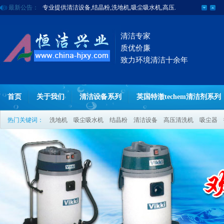
专业提供清洁设备,结晶粉,洗地机,吸尘吸水机,高压.
最新公告：
清洁专家
质优价廉
致力环境清洁十余年
首页
关于我们
清洁设备系列
英国特澈techem清洁剂系列
热门关键词：
洗地机
吸尘吸水机
结晶粉
清洁设备
高压清洗机
吸尘器